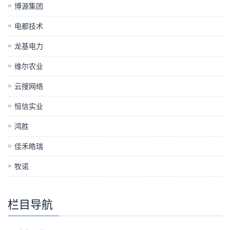
博源集团
电都技术
龙基电力
维尔农业
云搜网络
恒信实业
鸿胜
佳禾皓瑞
牧诺
栏目导航