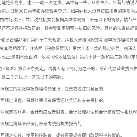
创建绝非易事，也非一朝一夕之事。其中有一些，从事生产、经营的纳锐
执照之日起30日内申报办理税务登记。如果纳税人没有按照规定的期限内
日内进行改正，并且税务机关会根据具体情况罚二千元以下的罚款，情节
期还不进行补报改正的，将会受到吊销营业执照的风险。具体的法条依据
税务登记管理办法》第四十二条规定，纳税人未按照规定期限申报办理税务
责令其限期改正，并依照《税收征管法》第六十条一款的规定处罚。纳税人
期改正;逾期不改正的，依照《税收征管法》第六十条一款和第二款的规定
税收征管法》第六十条规定，纳税人有下列行为之一的，呼市代办营业执照
，处二千元以上一万元以下的罚款：
未按照规定的期限申报办理税务登记、变更或者注销登记的;
未按照规定设置、保管账簿或者保管记账凭证和有关资料的;
未按照规定将财务、会计制度或者财务、会计处理办法和会计核算软件报送税
未按照规定将其全部银行账号向税务机关报告的;
未按照规定安装、使用税控装置，或者损毁或者擅自改动税控装置的。