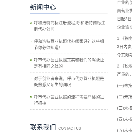
企业的
新闻中心
商营业
日起3
呼和浩特商标注册流程,呼和浩特商标注
企业逾
册代办公司
1.《
呼和浩特营业执照代办哪家好？这些细
3日内
节你必须知道！
令其限
呼市代办营业执照其实和我们的驾驶证
是有相同之处的
2.《
严重的
对于创业者来说，呼市代办营业执照是
既熟悉又陌生的词眼
(一)
(二)
呼市代办营业执照的流程需要严格的进
行把控
(三)
(四)
联系我们
CONTACT US
(五)