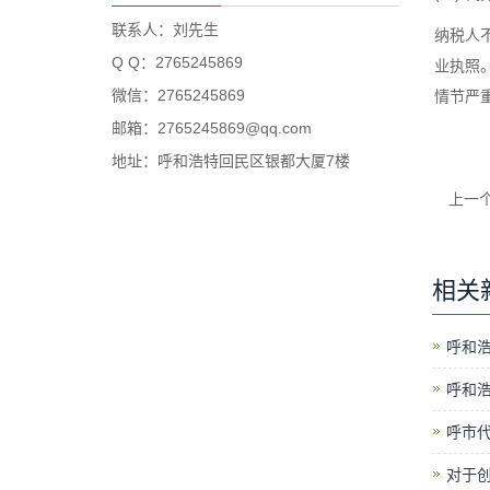
联系人：刘先生
纳税人
Q Q：2765245869
业执照
微信：2765245869
情节严
邮箱：2765245869@qq.com
地址：呼和浩特回民区银都大厦7楼
上一
相关
呼和
呼和
呼市
对于