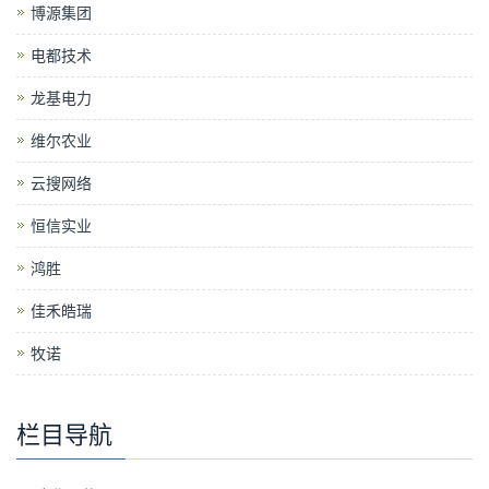
博源集团
电都技术
龙基电力
维尔农业
云搜网络
恒信实业
鸿胜
佳禾皓瑞
牧诺
栏目导航