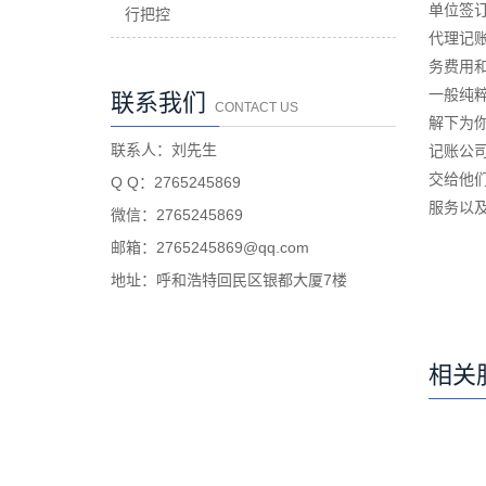
单位签
行把控
代理记
务费用
一般纯
联系我们
CONTACT US
解下为
联系人：刘先生
记账公
交给他
Q Q：2765245869
服务以
微信：2765245869
邮箱：2765245869@qq.com
地址：呼和浩特回民区银都大厦7楼
相关